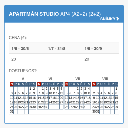
AP4 (A2+2) (2+2)
APARTMÁN STUDIO
SNÍMKY
CENA (€):
1/6 - 30/6
1/7 - 31/8
1/9 - 30/9
20
20
DOSTUPNOST:
V
VI
VII
VIII
N
P
U
S
Č
P
S
N
P
U
S
Č
P
S
N
P
U
S
Č
P
S
N
P
U
S
Č
P
S
N
P
1
2
1
2
3
4
5
6
1
2
3
4
1
3
4
5
6
7
8
9
7
8
9
10
11
12
13
5
6
7
8
9
10
11
2
3
4
5
6
7
8
6
7
10
11
12
13
14
15
16
14
15
16
17
18
19
20
12
13
14
15
16
17
18
9
10
11
12
13
14
15
13
14
17
18
19
20
21
22
23
21
22
23
24
25
26
27
19
20
21
22
23
24
25
16
17
18
19
20
21
22
20
21
24
25
26
27
28
29
30
28
29
30
26
27
28
29
30
31
23
24
25
26
27
28
29
27
28
31
30
31