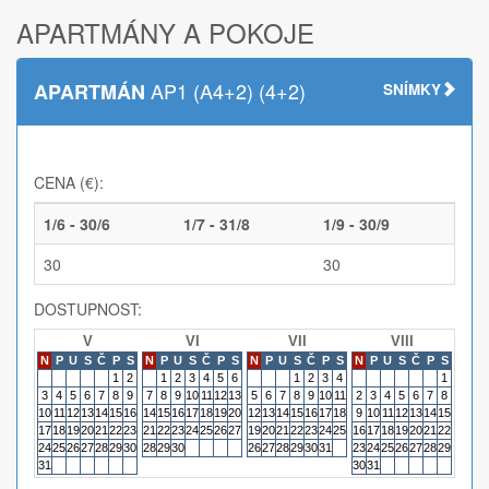
APARTMÁNY A POKOJE
AP1 (A4+2) (4+2)
APARTMÁN
SNÍMKY
CENA (€):
1/6 - 30/6
1/7 - 31/8
1/9 - 30/9
30
30
DOSTUPNOST:
V
VI
VII
VIII
N
P
U
S
Č
P
S
N
P
U
S
Č
P
S
N
P
U
S
Č
P
S
N
P
U
S
Č
P
S
N
P
1
2
1
2
3
4
5
6
1
2
3
4
1
3
4
5
6
7
8
9
7
8
9
10
11
12
13
5
6
7
8
9
10
11
2
3
4
5
6
7
8
6
7
10
11
12
13
14
15
16
14
15
16
17
18
19
20
12
13
14
15
16
17
18
9
10
11
12
13
14
15
13
14
17
18
19
20
21
22
23
21
22
23
24
25
26
27
19
20
21
22
23
24
25
16
17
18
19
20
21
22
20
21
24
25
26
27
28
29
30
28
29
30
26
27
28
29
30
31
23
24
25
26
27
28
29
27
28
31
30
31