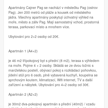
Apartmány Cajner Pag se nachází v městečku Pag (ostrov
Pag). Jen 200 metrů od pláže a kousek od městského
jádra. Všechny apartmány poskytují úchvatný výhled na
moře, město a záliv Pag. Mají samostatný vchod, prostorná
terasa, parkovací místo a mnohem více.
Ubytování pro 2+2 osoby od 20€.
Apartmán 1 (A4+2)
je 46 m2 třípokojový byt s přední (8 m2), terasa s výhledem
na moře. Pojme 4 + 2 osoby. Skládá se ze dvou ložnic s
manželskou postelí, obývací pokoj s rozkládací pohovkou,
jídelní stůl pro 6 osob, plně vybavená kuchyň, koupelna se
sprchovým koutem, klimatizací, Wifi internet, TV a další
zařízení a nábytek. Ubytování pro 4+2 osoby od 30€.
Apartmán 2 (A2+2)
je 30m2 dva-pokojový apartmán s přední (40m2) / vzadu