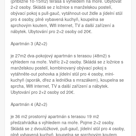
(přibližně 10-15m2) terasa s výhledem na moře. Ubytovat
2+2 osoby. Skládá se z ložnice s manželskou postelí,
obývací pokoj s pull-gauč, vytáhnout-out židle a jídelní stůl
pro 4 osoby, plně vybavená kuchyň, koupelna se
sprchovým koutem, Wifi internet, TV a další zařízení a
nábytek. Ubytování pro 2+2 osoby od 20€.
Apartmán 3 (A2+2)
je 27m2 dva-pokojový apartmán s terasou (48m2) s
výhledem na moře. Vstříc 2+2 osoby. Skládá se z ložnice s
manželskou postelí, kombinovaný obývací pokoj s
vytáhněte-out pohovka a jídelní stůl pro 4 osoby, mini-
kuchyň (sporák, dřez a lednička s mrazákem), koupelna se
sprcha, Wifi internet, TV a další zařízení a nábytek.
Ubytování pro 2+2 osoby od 20€.
Apartmán 4 (A2+2)
je 36 m2 prostorný apartmán s terasou 19 m2
předzahrádka s výhledem na moře. Pojme 2+2 osoby.
Skládá se z dvoulůžkové, pull-gauč, jídelní stůl pro 4 osoby,
plně vybavená kuchyň, koupelna se sprchovým koutem,