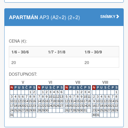
AP3 (A2+2) (2+2)
APARTMÁN
SNÍMKY
CENA (€):
1/6 - 30/6
1/7 - 31/8
1/9 - 30/9
20
20
DOSTUPNOST:
V
VI
VII
VIII
N
P
U
S
Č
P
S
N
P
U
S
Č
P
S
N
P
U
S
Č
P
S
N
P
U
S
Č
P
S
N
P
1
2
1
2
3
4
5
6
1
2
3
4
1
3
4
5
6
7
8
9
7
8
9
10
11
12
13
5
6
7
8
9
10
11
2
3
4
5
6
7
8
6
7
10
11
12
13
14
15
16
14
15
16
17
18
19
20
12
13
14
15
16
17
18
9
10
11
12
13
14
15
13
14
17
18
19
20
21
22
23
21
22
23
24
25
26
27
19
20
21
22
23
24
25
16
17
18
19
20
21
22
20
21
24
25
26
27
28
29
30
28
29
30
26
27
28
29
30
31
23
24
25
26
27
28
29
27
28
31
30
31