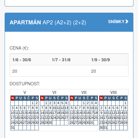
AP2 (A2+2) (2+2)
APARTMÁN
SNÍMKY
CENA (€):
1/6 - 30/6
1/7 - 31/8
1/9 - 30/9
20
20
DOSTUPNOST:
V
VI
VII
VIII
N
P
U
S
Č
P
S
N
P
U
S
Č
P
S
N
P
U
S
Č
P
S
N
P
U
S
Č
P
S
N
P
1
2
1
2
3
4
5
6
1
2
3
4
1
3
4
5
6
7
8
9
7
8
9
10
11
12
13
5
6
7
8
9
10
11
2
3
4
5
6
7
8
6
7
10
11
12
13
14
15
16
14
15
16
17
18
19
20
12
13
14
15
16
17
18
9
10
11
12
13
14
15
13
14
17
18
19
20
21
22
23
21
22
23
24
25
26
27
19
20
21
22
23
24
25
16
17
18
19
20
21
22
20
21
24
25
26
27
28
29
30
28
29
30
26
27
28
29
30
31
23
24
25
26
27
28
29
27
28
31
30
31