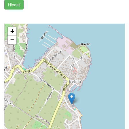
Hledat
+
−