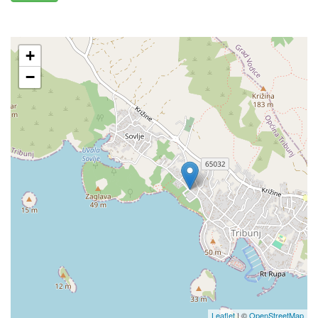
+
−
Leaflet
| ©
OpenStreetMap