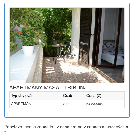
APARTMÁNY MAŠA - TRIBUNJ
Typ ubytování
Osob
Cena (€)
APARTMÁN
2+2
na vyžádání
Pobytová taxa je zapocítan v cene krome v cenách oznacených s
*